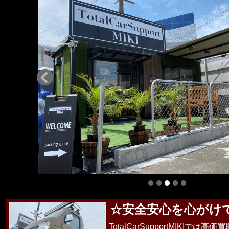
☆安全安心を心がけ
TotalCarSupportMIKIで