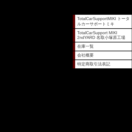
TotalCarSupportMIKI トータ
ルカーサポートミキ
TotalCarSupport MIKI
2ndYARD 名取小塚原工場
在庫一覧
会社概要
特定商取引法表記