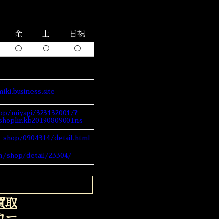
金
土
日祝
○
○
○
iki.business.site
op/miyagi/323132001/?
hoplinkb20190809001ns
_shop/0904314/detail.html
m/shop/detail/23304/
買取
ッカー