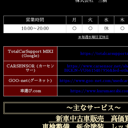
株式会社 三樹
営業時間
月
火
水
木
10:00～20:00
○
○
休
○
※毎週水曜日定休日
TotalCarSupport MIKI
https://totalcarsupportm
(Google)
CARSENSOR (カーセン
https://www.carsensor.net/sh
サー)
BKKN=VU6615407956&fed=oths
GOO-net(グーネット)
https://www.goo-net.com/usedcar
車選び.com
https://www.kurumaerabi.co
〜主なサービス〜
新車中古車販売 高価
車検整備 鈑金塗装 レ